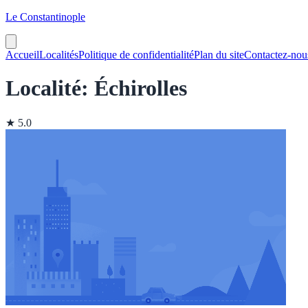
Le Constantinople
Accueil
Localités
Politique de confidentialité
Plan du site
Contactez-nou
Localité: Échirolles
★ 5.0