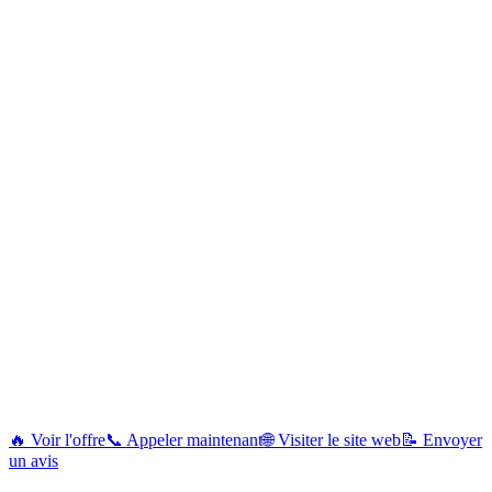
🔥 Voir l'offre
📞 Appeler maintenant
🌐 Visiter le site web
📝 Envoyer
un avis