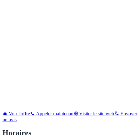
🔥 Voir l'offre
📞 Appeler maintenant
🌐 Visiter le site web
📝 Envoyer
un avis
Horaires