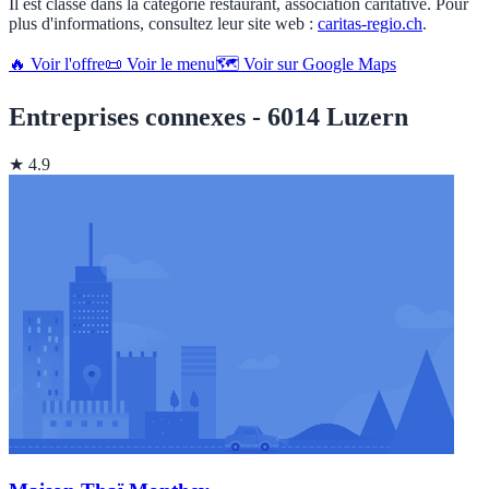
Il est classé dans la catégorie restaurant, association caritative. Pour
plus d'informations, consultez leur site web :
caritas-regio.ch
.
🔥 Voir l'offre
📜 Voir le menu
🗺️ Voir sur Google Maps
Entreprises connexes - 6014 Luzern
★ 4.9