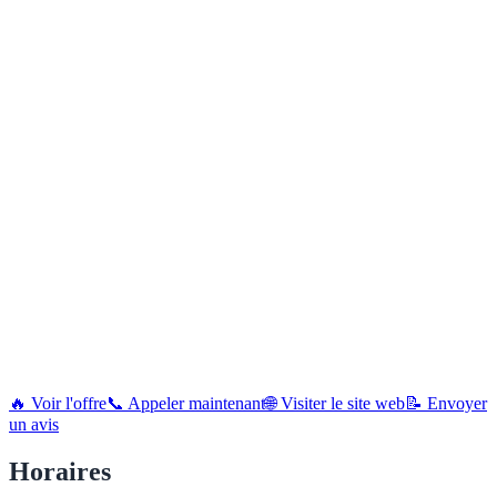
🔥 Voir l'offre
📞 Appeler maintenant
🌐 Visiter le site web
📝 Envoyer
un avis
Horaires