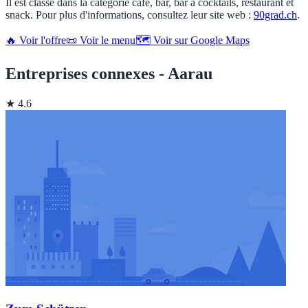
Il est classé dans la catégorie café, bar, bar à cocktails, restaurant et
snack. Pour plus d'informations, consultez leur site web :
90grad.ch
.
🔥 Voir l'offre
📜 Voir le menu
🗺️ Voir sur Google Maps
Entreprises connexes - Aarau
★ 4.6