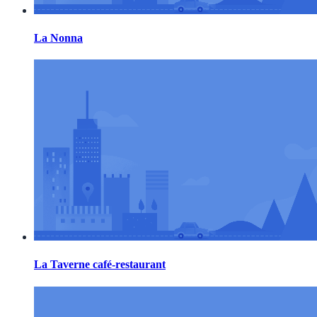
La Nonna
La Taverne café-restaurant