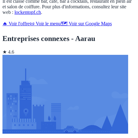
Il est classé comme bar, café, bar à cocktails, restaurant en plein air
et salon de coiffure. Pour plus d'informations, consultez leur site
web :
lockentopf.ch
.
🔥 Voir l'offre
📜 Voir le menu
🗺️ Voir sur Google Maps
Entreprises connexes - Aarau
★ 4.6