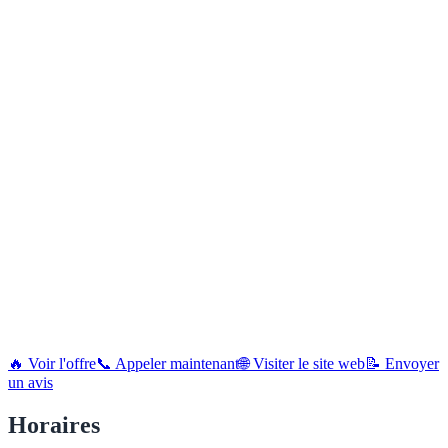
🔥 Voir l'offre
📞 Appeler maintenant
🌐 Visiter le site web
📝 Envoyer
un avis
Horaires