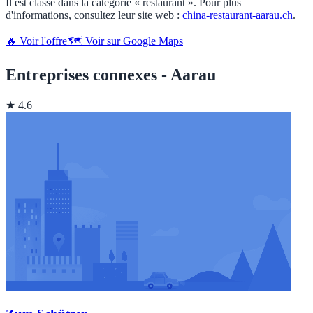
Il est classé dans la catégorie « restaurant ». Pour plus
d'informations, consultez leur site web :
china-restaurant-aarau.ch
.
🔥 Voir l'offre
🗺️ Voir sur Google Maps
Entreprises connexes - Aarau
★ 4.6