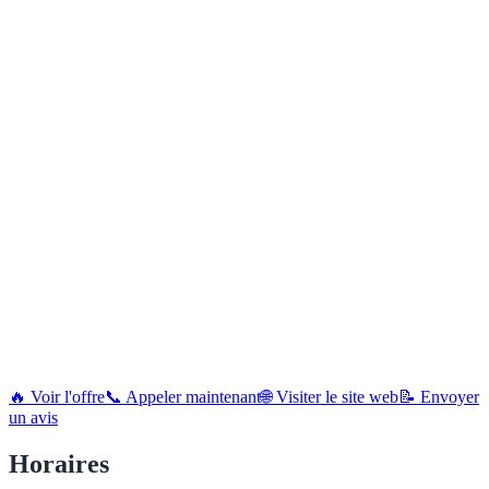
🔥 Voir l'offre
📞 Appeler maintenant
🌐 Visiter le site web
📝 Envoyer
un avis
Horaires