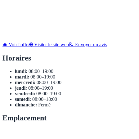
🔥 Voir l'offre
🌐 Visiter le site web
📝 Envoyer un avis
Horaires
lundi:
08:00–19:00
mardi:
08:00–19:00
mercredi:
08:00–19:00
jeudi:
08:00–19:00
vendredi:
08:00–19:00
samedi:
08:00–18:00
dimanche:
Fermé
Emplacement