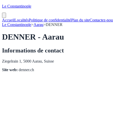
Le Constantinople
Accueil
Localités
Politique de confidentialité
Plan du site
Contactez-nou
Le Constantinople
>
Aarau
>
DENNER
DENNER - Aarau
Informations de contact
Ziegelrain 1, 5000 Aarau, Suisse
Site web:
denner.ch