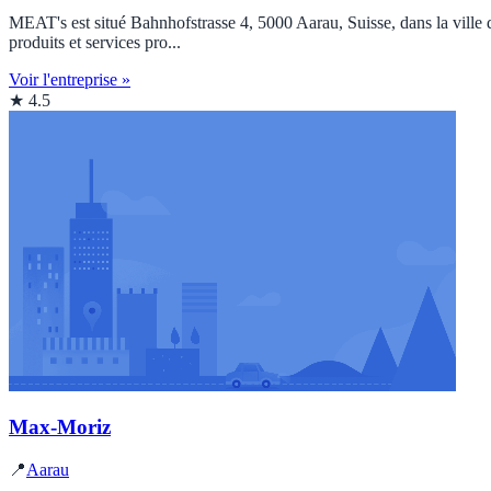
MEAT's est situé Bahnhofstrasse 4, 5000 Aarau, Suisse, dans la ville 
produits et services pro...
Voir l'entreprise »
★ 4.5
Max-Moriz
📍
Aarau