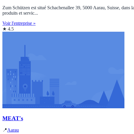
Zum Schützen est situé Schachenallee 39, 5000 Aarau, Suisse, dans la 
produits et servic...
Voir l'entreprise »
★ 4.5
MEAT's
📍
Aarau