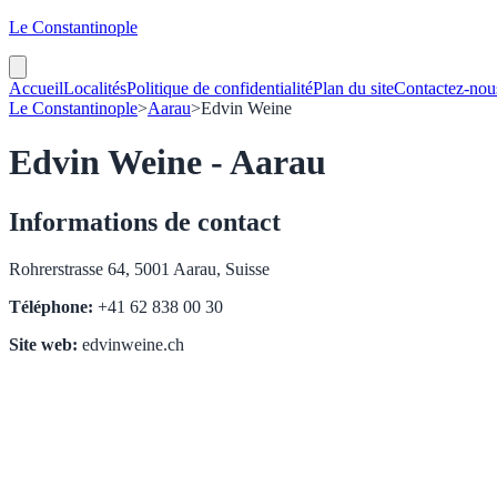
Le Constantinople
Accueil
Localités
Politique de confidentialité
Plan du site
Contactez-nou
Le Constantinople
>
Aarau
>
Edvin Weine
Edvin Weine - Aarau
Informations de contact
Rohrerstrasse 64, 5001 Aarau, Suisse
Téléphone:
+41 62 838 00 30
Site web:
edvinweine.ch