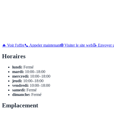
🔥 Voir l'offre
📞 Appeler maintenant
🌐 Visiter le site web
📝 Envoyer u
Horaires
lundi:
Fermé
mardi:
10:00–18:00
mercredi:
10:00–18:00
jeudi:
10:00–18:00
vendredi:
10:00–18:00
samedi:
Fermé
dimanche:
Fermé
Emplacement