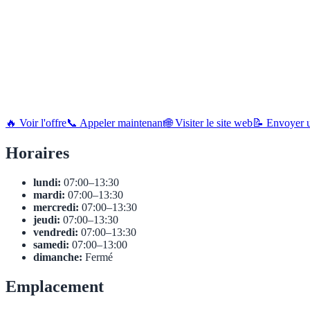
🔥 Voir l'offre
📞 Appeler maintenant
🌐 Visiter le site web
📝 Envoyer u
Horaires
lundi:
07:00–13:30
mardi:
07:00–13:30
mercredi:
07:00–13:30
jeudi:
07:00–13:30
vendredi:
07:00–13:30
samedi:
07:00–13:00
dimanche:
Fermé
Emplacement