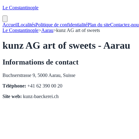
Le Constantinople
Accueil
Localités
Politique de confidentialité
Plan du site
Contactez-nou
Le Constantinople
>
Aarau
>
kunz AG art of sweets
kunz AG art of sweets - Aarau
Informations de contact
Buchserstrasse 9, 5000 Aarau, Suisse
Téléphone:
+41 62 390 00 20
Site web:
kunz-baeckerei.ch