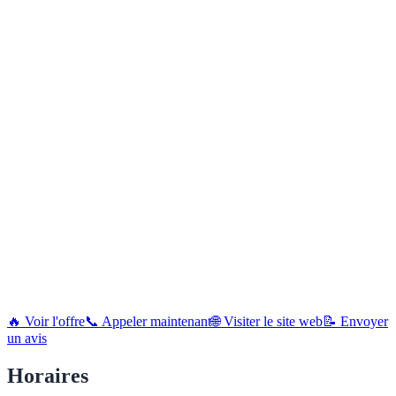
🔥 Voir l'offre
📞 Appeler maintenant
🌐 Visiter le site web
📝 Envoyer
un avis
Horaires