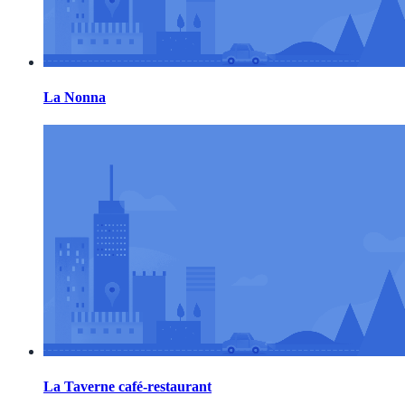
La Nonna
La Taverne café-restaurant