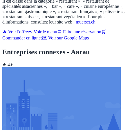
Il est classé dans la catégorie « restaurant », « restaurant de
spécialités alsaciennes », « bar », « café », « cuisine européenne »,
« restaurant gastronomique », « restaurant français », « pâtisserie »,
« restaurant suisse », « restaurant végétalien ». Pour plus
d'informations, consultez leur site web :
muerset.ch
.
🔥 Voir l'offre
📜 Voir le menu
📅 Faire une réservation
🛒
Commander en ligne
🗺️ Voir sur Google Maps
Entreprises connexes - Aarau
★ 4.6