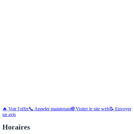
🔥 Voir l'offre
📞 Appeler maintenant
🌐 Visiter le site web
📝 Envoyer
un avis
Horaires