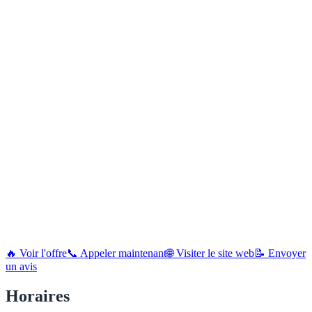
🔥 Voir l'offre
📞 Appeler maintenant
🌐 Visiter le site web
📝 Envoyer
un avis
Horaires