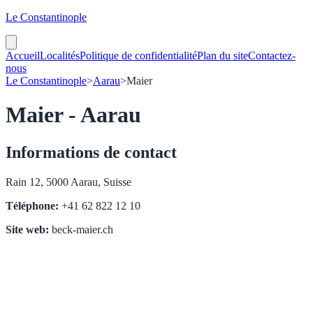
Le Constantinople
Accueil
Localités
Politique de confidentialité
Plan du site
Contactez-
nous
Le Constantinople
>
Aarau
>
Maier
Maier - Aarau
Informations de contact
Rain 12, 5000 Aarau, Suisse
Téléphone:
+41 62 822 12 10
Site web:
beck-maier.ch