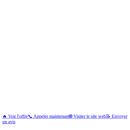
🔥 Voir l'offre
📞 Appeler maintenant
🌐 Visiter le site web
📝 Envoyer
un avis