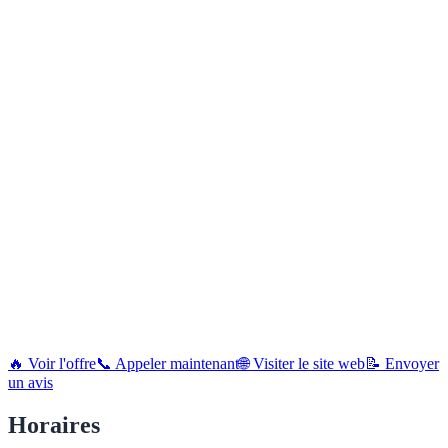
🔥 Voir l'offre
📞 Appeler maintenant
🌐 Visiter le site web
📝 Envoyer
un avis
Horaires