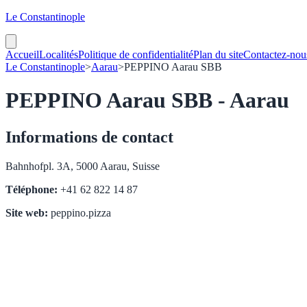
Le Constantinople
Accueil
Localités
Politique de confidentialité
Plan du site
Contactez-nou
Le Constantinople
>
Aarau
>
PEPPINO Aarau SBB
PEPPINO Aarau SBB - Aarau
Informations de contact
Bahnhofpl. 3A, 5000 Aarau, Suisse
Téléphone:
+41 62 822 14 87
Site web:
peppino.pizza