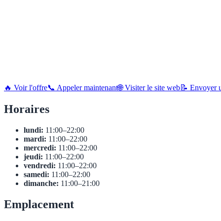
🔥 Voir l'offre
📞 Appeler maintenant
🌐 Visiter le site web
📝 Envoyer u
Horaires
lundi:
11:00–22:00
mardi:
11:00–22:00
mercredi:
11:00–22:00
jeudi:
11:00–22:00
vendredi:
11:00–22:00
samedi:
11:00–22:00
dimanche:
11:00–21:00
Emplacement