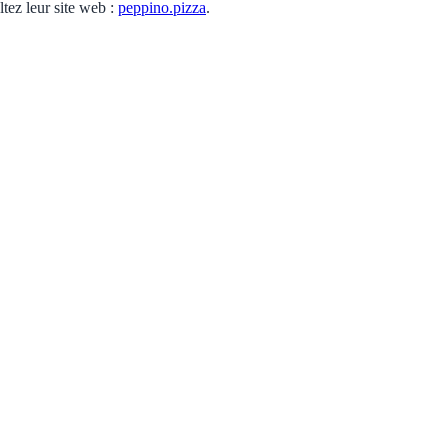
ltez leur site web :
peppino.pizza
.