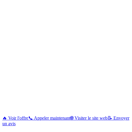
🔥 Voir l'offre
📞 Appeler maintenant
🌐 Visiter le site web
📝 Envoyer
un avis