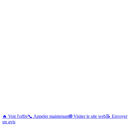
🔥 Voir l'offre
📞 Appeler maintenant
🌐 Visiter le site web
📝 Envoyer
un avis