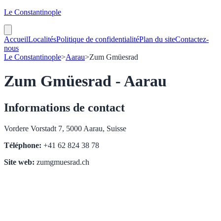
Le Constantinople
Accueil
Localités
Politique de confidentialité
Plan du site
Contactez-
nous
Le Constantinople
>
Aarau
>
Zum Gmüesrad
Zum Gmüesrad - Aarau
Informations de contact
Vordere Vorstadt 7, 5000 Aarau, Suisse
Téléphone:
+41 62 824 38 78
Site web:
zumgmuesrad.ch