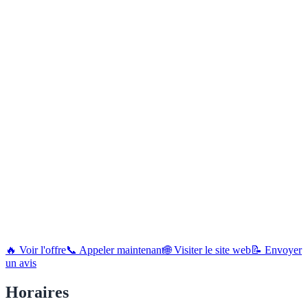
🔥 Voir l'offre
📞 Appeler maintenant
🌐 Visiter le site web
📝 Envoyer
un avis
Horaires