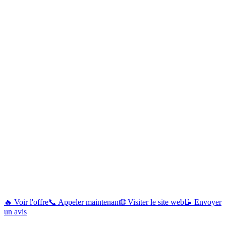
🔥 Voir l'offre
📞 Appeler maintenant
🌐 Visiter le site web
📝 Envoyer
un avis