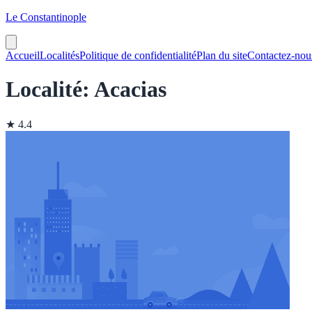
Le Constantinople
Accueil
Localités
Politique de confidentialité
Plan du site
Contactez-nou
Localité: Acacias
★ 4.4