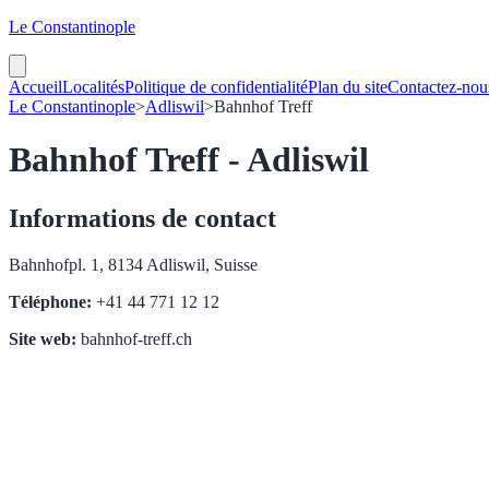
Le Constantinople
Accueil
Localités
Politique de confidentialité
Plan du site
Contactez-nou
Le Constantinople
>
Adliswil
>
Bahnhof Treff
Bahnhof Treff - Adliswil
Informations de contact
Bahnhofpl. 1, 8134 Adliswil, Suisse
Téléphone:
+41 44 771 12 12
Site web:
bahnhof-treff.ch