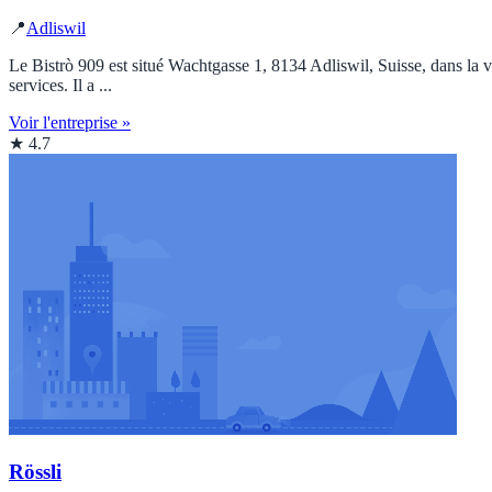
📍
Adliswil
Le Bistrò 909 est situé Wachtgasse 1, 8134 Adliswil, Suisse, dans la vi
services. Il a ...
Voir l'entreprise »
★ 4.7
Rössli