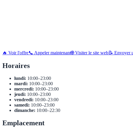
🔥 Voir l'offre
📞 Appeler maintenant
🌐 Visiter le site web
📝 Envoyer u
Horaires
lundi:
10:00–23:00
mardi:
10:00–23:00
mercredi:
10:00–23:00
jeudi:
10:00–23:00
vendredi:
10:00–23:00
samedi:
10:00–23:00
dimanche:
10:00–22:30
Emplacement