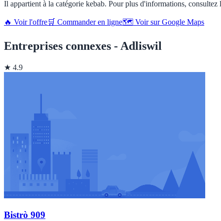
Il appartient à la catégorie kebab. Pour plus d'informations, consultez 
🔥 Voir l'offre
🛒 Commander en ligne
🗺️ Voir sur Google Maps
Entreprises connexes - Adliswil
★ 4.9
Bistrò 909