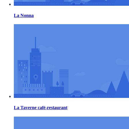
La Nonna
La Taverne café-restaurant