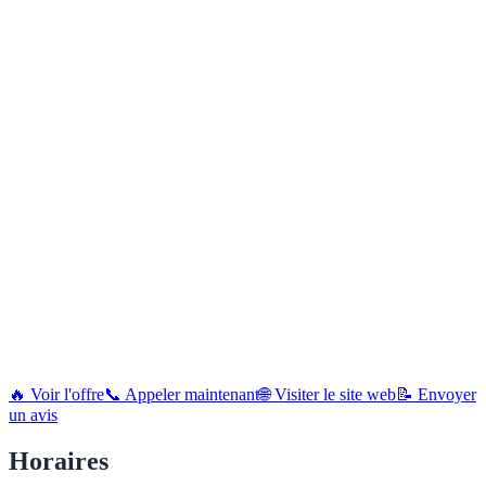
🔥 Voir l'offre
📞 Appeler maintenant
🌐 Visiter le site web
📝 Envoyer
un avis
Horaires