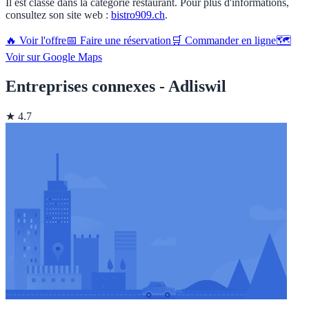
Il est classé dans la catégorie restaurant. Pour plus d'informations,
consultez son site web :
bistro909.ch
.
🔥 Voir l'offre
📅 Faire une réservation
🛒 Commander en ligne
🗺️
Voir sur Google Maps
Entreprises connexes - Adliswil
★ 4.7