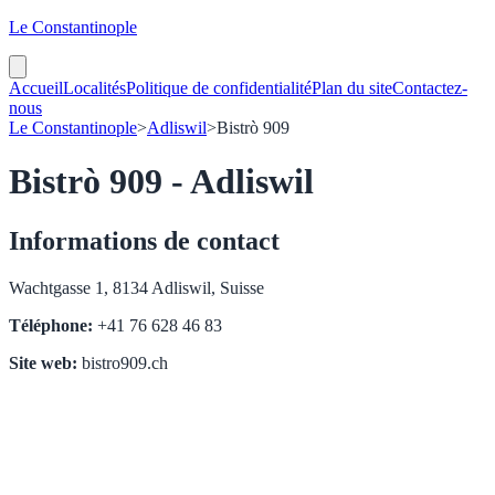
Le Constantinople
Accueil
Localités
Politique de confidentialité
Plan du site
Contactez-
nous
Le Constantinople
>
Adliswil
>
Bistrò 909
Bistrò 909 - Adliswil
Informations de contact
Wachtgasse 1, 8134 Adliswil, Suisse
Téléphone:
+41 76 628 46 83
Site web:
bistro909.ch