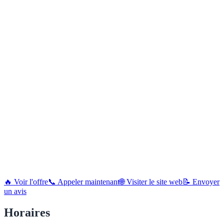
🔥 Voir l'offre
📞 Appeler maintenant
🌐 Visiter le site web
📝 Envoyer
un avis
Horaires