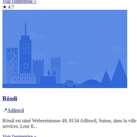
Voir l'entreprise »
★ 4.7
Rössli
📍
Adliswil
Rössli est situé Webereistrasse 49, 8134 Adliswil, Suisse, dans la vill
services. Leur fi...
Voir l'entreprise »