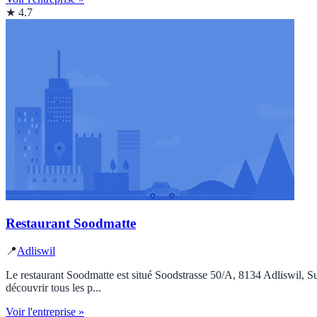
★ 4.7
Restaurant Soodmatte
📍
Adliswil
Le restaurant Soodmatte est situé Soodstrasse 50/A, 8134 Adliswil, Sui
découvrir tous les p...
Voir l'entreprise »