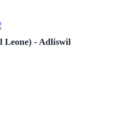
s
)
l Leone) - Adliswil