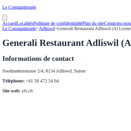
Le Constantinople
Accueil
Localités
Politique de confidentialité
Plan du site
Contactez-nou
Le Constantinople
>
Adliswil
>
Generali Restaurant Adliswil (Al Leone
Generali Restaurant Adliswil (A
Informations de contact
Soodmattenstrasse 2/4, 8134 Adliswil, Suisse
Téléphone:
+41 58 472 54 04
Site web:
zfv.ch