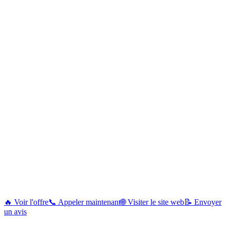
🔥 Voir l'offre
📞 Appeler maintenant
🌐 Visiter le site web
📝 Envoyer
un avis