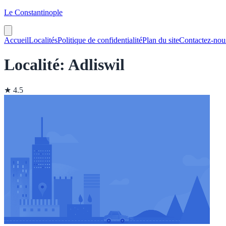
Le Constantinople
Accueil
Localités
Politique de confidentialité
Plan du site
Contactez-nou
Localité: Adliswil
★ 4.5