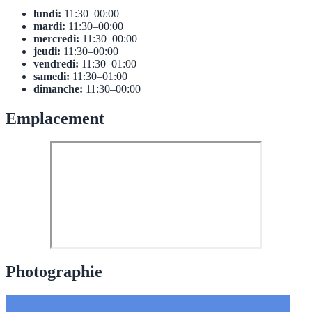
lundi:
11:30–00:00
mardi:
11:30–00:00
mercredi:
11:30–00:00
jeudi:
11:30–00:00
vendredi:
11:30–01:00
samedi:
11:30–01:00
dimanche:
11:30–00:00
Emplacement
Photographie