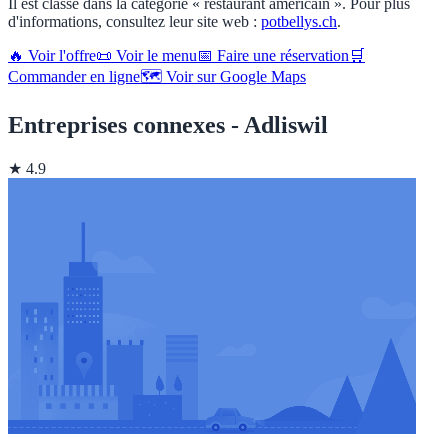
Il est classé dans la catégorie « restaurant américain ». Pour plus
d'informations, consultez leur site web :
potbellys.ch
.
🔥 Voir l'offre
📜 Voir le menu
📅 Faire une réservation
🛒
Commander en ligne
🗺️ Voir sur Google Maps
Entreprises connexes - Adliswil
★ 4.9