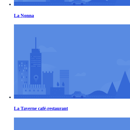
La Nonna
La Taverne café-restaurant