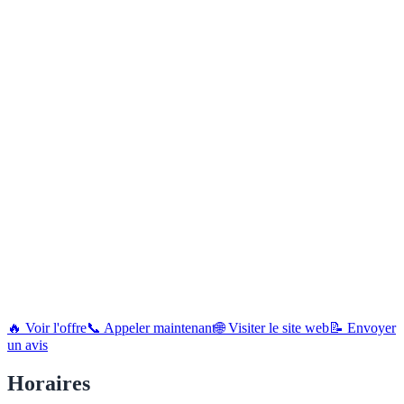
🔥 Voir l'offre
📞 Appeler maintenant
🌐 Visiter le site web
📝 Envoyer
un avis
Horaires