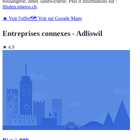
boulangerie, diner, sandwicherie. Plus d’informations sur :
filialen.migros.ch
.
🔥 Voir l'offre
🗺️ Voir sur Google Maps
Entreprises connexes - Adliswil
★ 4.9