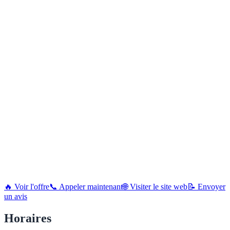
🔥 Voir l'offre
📞 Appeler maintenant
🌐 Visiter le site web
📝 Envoyer
un avis
Horaires