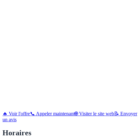
🔥 Voir l'offre
📞 Appeler maintenant
🌐 Visiter le site web
📝 Envoyer
un avis
Horaires