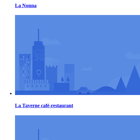
La Nonna
La Taverne café-restaurant