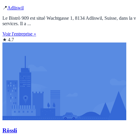
📍
Adliswil
Le Bistrò 909 est situé Wachtgasse 1, 8134 Adliswil, Suisse, dans la vi
services. Il a ...
Voir l'entreprise »
★ 4.7
Rössli