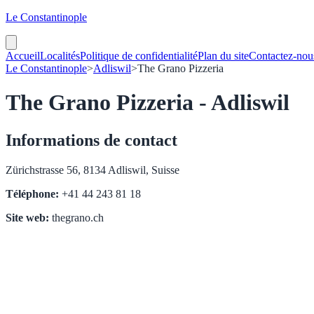
Le Constantinople
Accueil
Localités
Politique de confidentialité
Plan du site
Contactez-nou
Le Constantinople
>
Adliswil
>
The Grano Pizzeria
The Grano Pizzeria - Adliswil
Informations de contact
Zürichstrasse 56, 8134 Adliswil, Suisse
Téléphone:
+41 44 243 81 18
Site web:
thegrano.ch