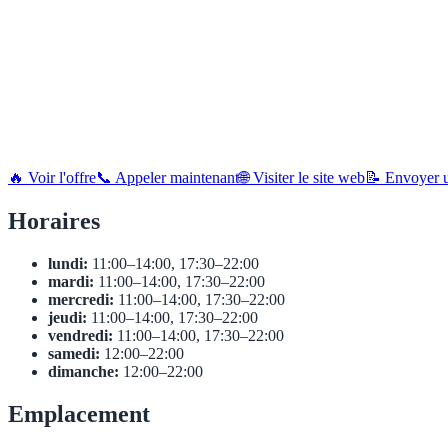
🔥 Voir l'offre
📞 Appeler maintenant
🌐 Visiter le site web
📝 Envoyer u
Horaires
lundi:
11:00–14:00, 17:30–22:00
mardi:
11:00–14:00, 17:30–22:00
mercredi:
11:00–14:00, 17:30–22:00
jeudi:
11:00–14:00, 17:30–22:00
vendredi:
11:00–14:00, 17:30–22:00
samedi:
12:00–22:00
dimanche:
12:00–22:00
Emplacement