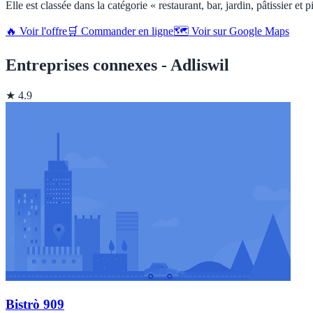
Elle est classée dans la catégorie « restaurant, bar, jardin, pâtissier e
🔥 Voir l'offre
🛒 Commander en ligne
🗺️ Voir sur Google Maps
Entreprises connexes - Adliswil
★ 4.9
Bistrò 909