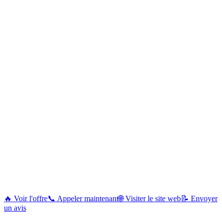
🔥 Voir l'offre
📞 Appeler maintenant
🌐 Visiter le site web
📝 Envoyer
un avis