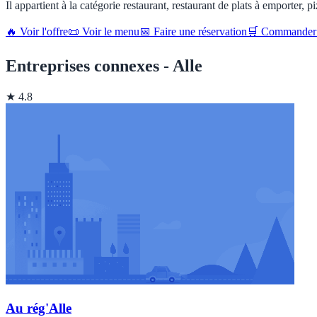
Il appartient à la catégorie restaurant, restaurant de plats à emporter, p
🔥 Voir l'offre
📜 Voir le menu
📅 Faire une réservation
🛒 Commander 
Entreprises connexes - Alle
★ 4.8
Au rég'Alle