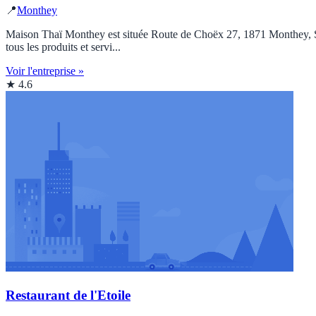
📍
Monthey
Maison Thaï Monthey est située Route de Choëx 27, 1871 Monthey, Suis
tous les produits et servi...
Voir l'entreprise »
★ 4.6
Restaurant de l'Etoile