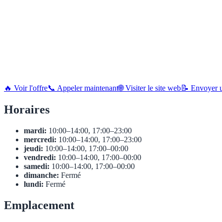
🔥 Voir l'offre
📞 Appeler maintenant
🌐 Visiter le site web
📝 Envoyer u
Horaires
mardi:
10:00–14:00, 17:00–23:00
mercredi:
10:00–14:00, 17:00–23:00
jeudi:
10:00–14:00, 17:00–00:00
vendredi:
10:00–14:00, 17:00–00:00
samedi:
10:00–14:00, 17:00–00:00
dimanche:
Fermé
lundi:
Fermé
Emplacement