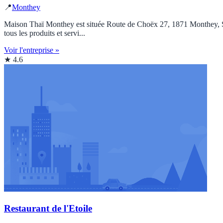
📍
Monthey
Maison Thaï Monthey est située Route de Choëx 27, 1871 Monthey, Suis
tous les produits et servi...
Voir l'entreprise »
★ 4.6
Restaurant de l'Etoile