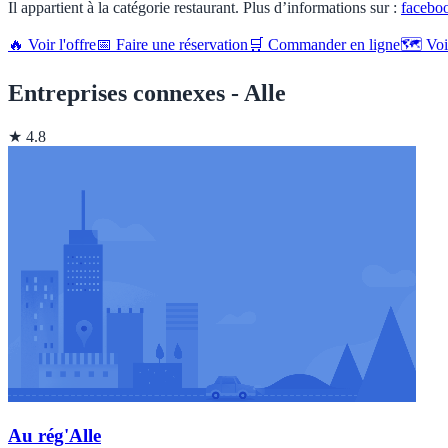
Il appartient à la catégorie restaurant. Plus d’informations sur :
facebo
🔥 Voir l'offre
📅 Faire une réservation
🛒 Commander en ligne
🗺️ Vo
Entreprises connexes - Alle
★ 4.8
Au rég'Alle