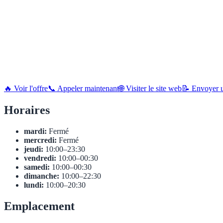
🔥 Voir l'offre
📞 Appeler maintenant
🌐 Visiter le site web
📝 Envoyer u
Horaires
mardi:
Fermé
mercredi:
Fermé
jeudi:
10:00–23:30
vendredi:
10:00–00:30
samedi:
10:00–00:30
dimanche:
10:00–22:30
lundi:
10:00–20:30
Emplacement