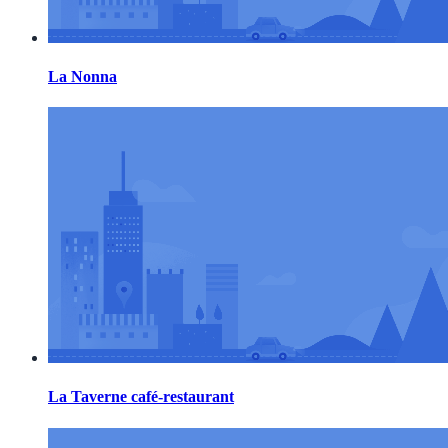
La Nonna
La Taverne café-restaurant