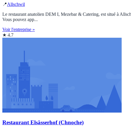
📍
Allschwil
Le restaurant anatolien DEM I, Mezebar & Catering, est situé à Allschwi
Vous pouvez app...
Voir l'entreprise »
★ 4.7
Restaurant Elsässerhof (Chnoche)