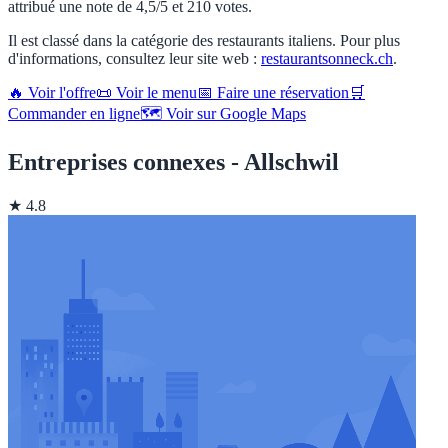
attribué une note de 4,5/5 et 210 votes.
Il est classé dans la catégorie des restaurants italiens. Pour plus
d'informations, consultez leur site web :
restaurantsonneck.ch
.
🔥 Voir l'offre
📜 Voir le menu
📅 Faire une réservation
🛒
Commander en ligne
🗺️ Voir sur Google Maps
Entreprises connexes - Allschwil
★ 4.8