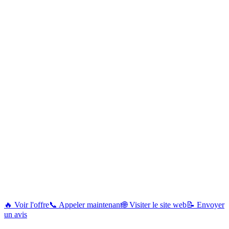
🔥 Voir l'offre
📞 Appeler maintenant
🌐 Visiter le site web
📝 Envoyer
un avis