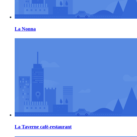
La Nonna
La Taverne café-restaurant