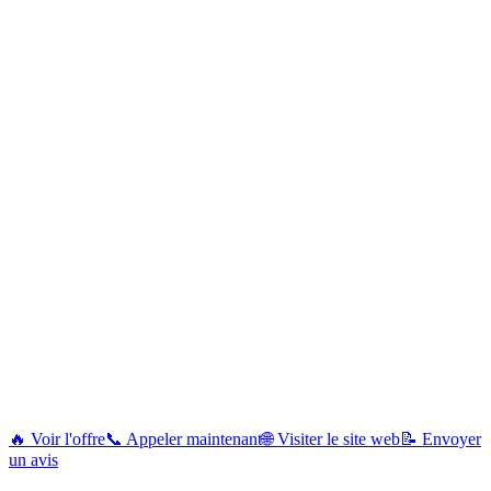
🔥 Voir l'offre
📞 Appeler maintenant
🌐 Visiter le site web
📝 Envoyer
un avis