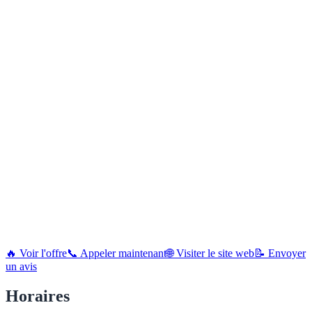
🔥 Voir l'offre
📞 Appeler maintenant
🌐 Visiter le site web
📝 Envoyer
un avis
Horaires