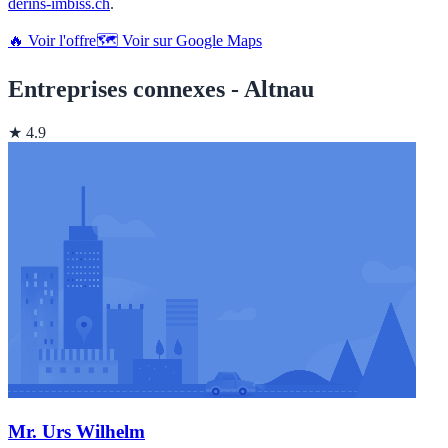
derins-imbiss.ch
.
🔥 Voir l'offre
🗺️ Voir sur Google Maps
Entreprises connexes - Altnau
★ 4.9
Mr. Urs Wilhelm