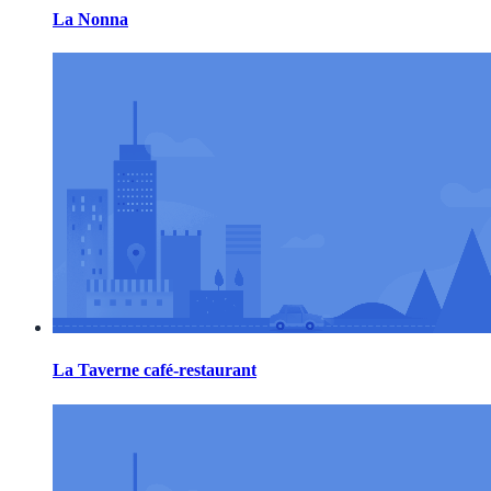
La Nonna
La Taverne café-restaurant