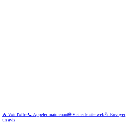
🔥 Voir l'offre
📞 Appeler maintenant
🌐 Visiter le site web
📝 Envoyer
un avis