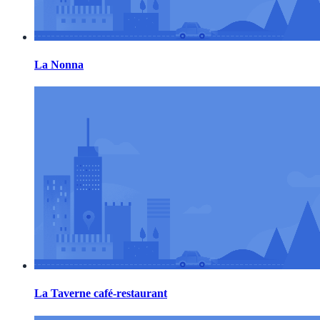
La Nonna
La Taverne café-restaurant