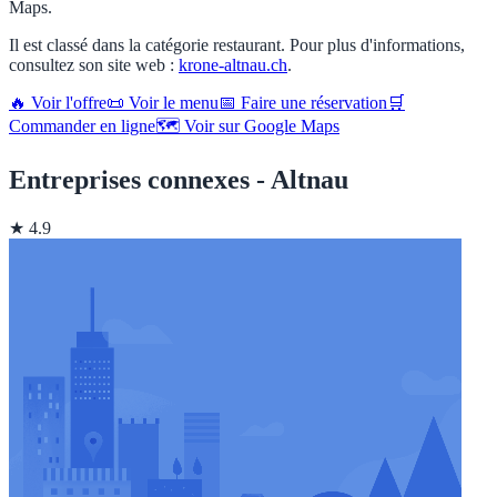
Maps.
Il est classé dans la catégorie restaurant. Pour plus d'informations,
consultez son site web :
krone-altnau.ch
.
🔥 Voir l'offre
📜 Voir le menu
📅 Faire une réservation
🛒
Commander en ligne
🗺️ Voir sur Google Maps
Entreprises connexes - Altnau
★ 4.9