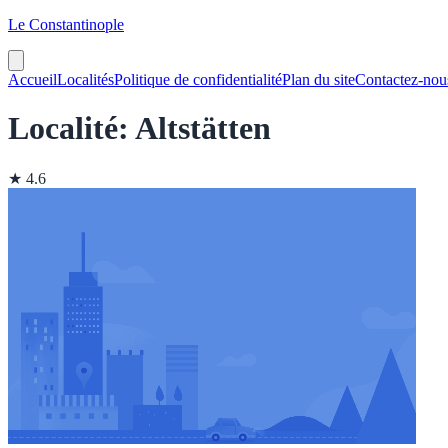
Le Constantinople
Accueil
Localités
Politique de confidentialité
Plan du site
Contactez-nou
Localité: Altstätten
★ 4.6