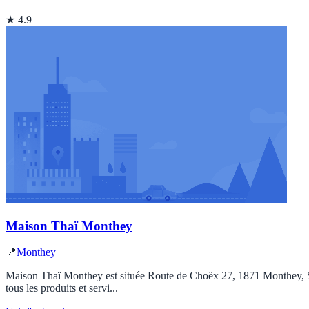
★ 4.9
Maison Thaï Monthey
📍
Monthey
Maison Thaï Monthey est située Route de Choëx 27, 1871 Monthey, Suis
tous les produits et servi...