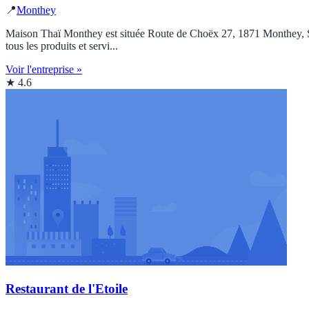
📍
Monthey
Maison Thaï Monthey est située Route de Choëx 27, 1871 Monthey, Suis
tous les produits et servi...
Voir l'entreprise »
★ 4.6
Restaurant de l'Etoile