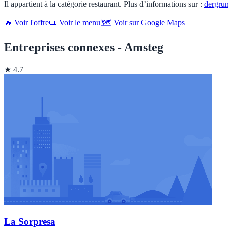
Il appartient à la catégorie restaurant. Plus d’informations sur :
dergru
🔥 Voir l'offre
📜 Voir le menu
🗺️ Voir sur Google Maps
Entreprises connexes - Amsteg
★ 4.7
La Sorpresa