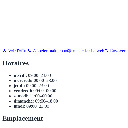
🔥 Voir l'offre
📞 Appeler maintenant
🌐 Visiter le site web
📝 Envoyer u
Horaires
mardi:
09:00–23:00
mercredi:
09:00–23:00
jeudi:
09:00–23:00
vendredi:
09:00–00:00
samedi:
11:00–00:00
dimanche:
09:00–18:00
lundi:
09:00–23:00
Emplacement