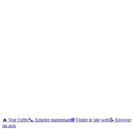
🔥 Voir l'offre
📞 Appeler maintenant
🌐 Visiter le site web
📝 Envoyer
un avis