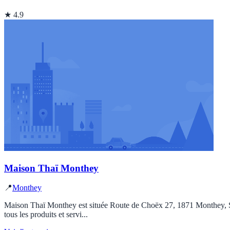
★ 4.9
Maison Thaï Monthey
📍
Monthey
Maison Thaï Monthey est située Route de Choëx 27, 1871 Monthey, Suis
tous les produits et servi...