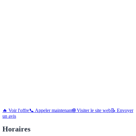
🔥 Voir l'offre
📞 Appeler maintenant
🌐 Visiter le site web
📝 Envoyer
un avis
Horaires