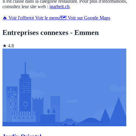
Il est classé dans la catégorie restaurant. Pour plus d'informations,
consultez leur site web :
igarbeit.ch
.
🔥 Voir l'offre
📜 Voir le menu
🗺️ Voir sur Google Maps
Entreprises connexes - Emmen
★ 4.8