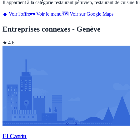
Il appartient à la catégorie restaurant péruvien, restaurant de cuisine f
🔥 Voir l'offre
📜 Voir le menu
🗺️ Voir sur Google Maps
Entreprises connexes - Genève
★ 4.6
El Catrín