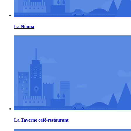
La Nonna
La Taverne café-restaurant