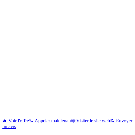
🔥 Voir l'offre
📞 Appeler maintenant
🌐 Visiter le site web
📝 Envoyer
un avis